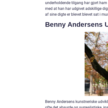
underholdende tilgang har gjort ham t
med at han har udgivet adskillige dig
af sine digte er blevet blevet sat i 
Benny Andersens Ud
Benny Andersens kunstneriske udvikl
ofte det absurde og surrealistiske, in