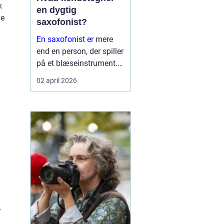
k
en dygtig
ge
saxofonist?
En saxofonist er
mere
end en person, der spiller
på et blæseinstrument.
Saxofonen kræver både
02 april 2026
teknik, musikalitet og
personlighed, fordi
klangen ligger et sted
mellem den varme lyd
fra klarinetten og den
direkt...
r