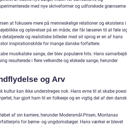
ksperimenterede med nye skriveformer og udforskede grænserne
sen at fokusere mere på menneskelige relationer og eksistens i
 øjeblikke og oplevelser på en måde, der får læseren til at føle si
e detaljerede og realistiske billeder med sit sprog er en af hans
n stor inspirationskilde for mange danske forfattere.
abe musikalske sange, der blev populære hits. Hans samarbejd
g resulterede i flere velkendte og elskede sange, herunder
dflydelse og Arv
 kultur kan ikke understreges nok. Hans evne til at skabe poesi
hjertet, har gjort ham til en folkeeje og en vigtig del af den dans
 løbet af sin karriere, herunder Modersmål-Prisen, Montanas
Forfatterpris for børne- og ungdomsbøger. Hans værker er blevet