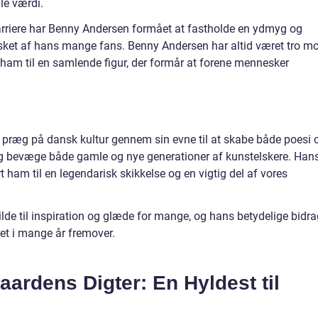
le værdi.
rriere har Benny Andersen formået at fastholde en ydmyg og
elsket af hans mange fans. Benny Andersen har altid været tro m
rt ham til en samlende figur, der formår at forene mennesker
t præg på dansk kultur gennem sin evne til at skabe både poesi 
 og bevæge både gamle og nye generationer af kunstelskere. Han
 ham til en legendarisk skikkelse og en vigtig del af vores
kilde til inspiration og glæde for mange, og hans betydelige bidr
jret i mange år fremover.
ardens Digter: En Hyldest til