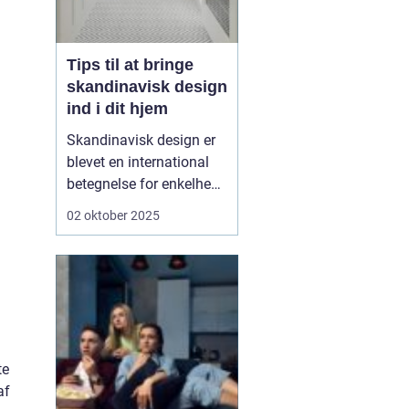
Tips til at bringe
skandinavisk design
ind i dit hjem
Skandinavisk design er
blevet en international
betegnelse for enkelhed,
funktionalitet og tidløs
02 oktober 2025
æstetik. Det er en stil, der
på én gang er
minimalistisk og varm,
hvor det praktiske møder
det smukke. Mange
forbinder s...
te
af