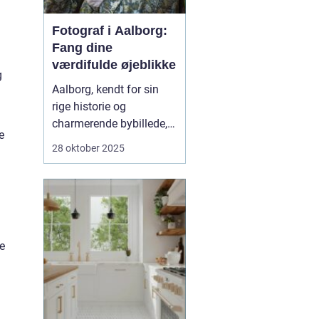
Fotograf i Aalborg:
Fang dine
værdifulde øjeblikke
g
Aalborg, kendt for sin
rige historie og
charmerende bybillede,
e
er også hjemsted for en
28 oktober 2025
række dygtige
fotografer. Hvis man
søger efter en
Fotograf
Aalborg
, vil man opdage
et væld af mulig...
ke