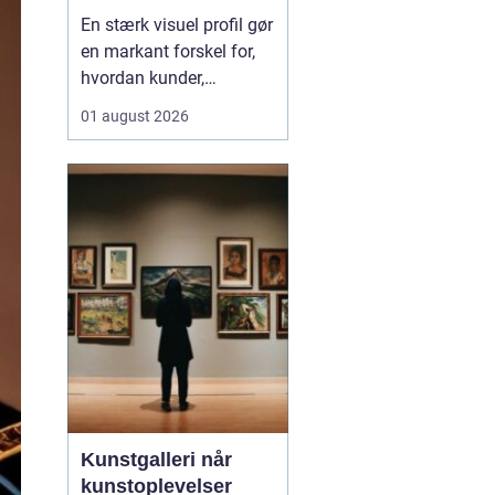
professionelle
En stærk visuel profil gør
virksomheder
en markant forskel for,
hvordan kunder,
samarbejdspartnere og
01 august 2026
medarbejdere oplever en
virksomhed.
Professionelle
erhvervsbilleder skaber
troværdighed,
genkendelse og
sammenhæng på tværs
af hjemmeside, sociale
medier, tryksa...
Kunstgalleri når
kunstoplevelser