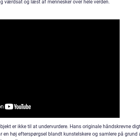
adig værdsat og læst af mennesker over hele verden.
kt er ikke til at undervurdere. Hans originale håndskrevne dig
 en høj efterspørgsel blandt kunstelskere og samlere på grund 