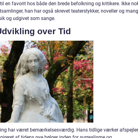
il en favorit hos både den brede befolkning og kritikere. Ikke no
tsamlinger, han har også skrevet teaterstykker, noveller og man
musik og udgivet som sange.
vikling over Tid
ing har været bemærkelsesværdig. Hans tidlige værker afspejle
spireret af tidens nye bølger inden for surrealisme og