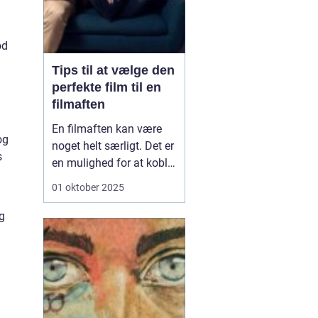
od
Tips til at vælge den
perfekte film til en
filmaften
En filmaften kan være
og
noget helt særligt. Det er
s
en mulighed for at koble
af, hygge med venner,
01 oktober 2025
familie eller partner – og
lade sig rive med af en
ag
god historie på
skærmen. Men én ting
kan hurtigt ødelæ...