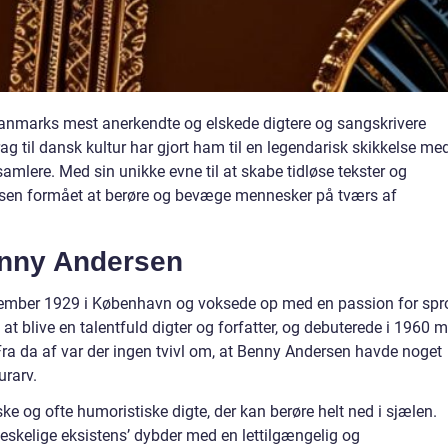
Danmarks mest anerkendte og elskede digtere og sangskrivere
g til dansk kultur har gjort ham til en legendarisk skikkelse me
samlere. Med sin unikke evne til at skabe tidløse tekster og
sen formået at berøre og bevæge mennesker på tværs af
enny Andersen
vember 1929 i København og voksede op med en passion for spr
l at blive en talentfuld digter og forfatter, og debuterede i 1960 
ra da af var der ingen tvivl om, at Benny Andersen havde noget
urarv.
ke og ofte humoristiske digte, der kan berøre helt ned i sjælen.
skelige eksistens’ dybder med en lettilgængelig og