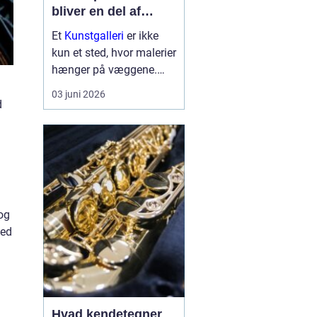
bliver en del af
hverdagen
Et
Kunstgalleri
er ikke
kun et sted, hvor malerier
hænger på væggene.
Det er et rum, hvor lys,
03 juni 2026
arkitektur, mennesker og
d
værker spiller sammen
og skaber nye
perspektiver på verden.
Mange forbinder
gallerier med fer...
og
med
Hvad kendetegner