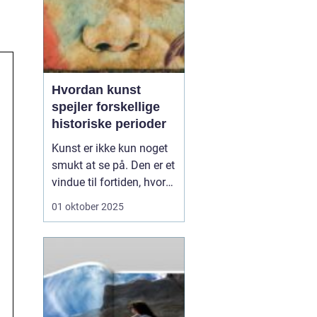
Hvordan kunst
spejler forskellige
historiske perioder
Kunst er ikke kun noget
smukt at se på. Den er et
vindue til fortiden, hvor
vi kan få indblik i,
01 oktober 2025
hvordan mennesker
tænkte, følte og levede.
Fra hulemalerier til
moderne installationer
har kunst afspejlet de
værdier og u...