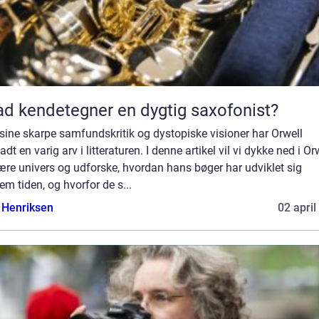
d kendetegner en dygtig saxofonist?
sine skarpe samfundskritik og dystopiske visioner har Orwell
ladt en varig arv i litteraturen. I denne artikel vil vi dykke ned i Or
rære univers og udforske, hvordan hans bøger har udviklet sig
m tiden, og hvorfor de s...
 Henriksen
02 april