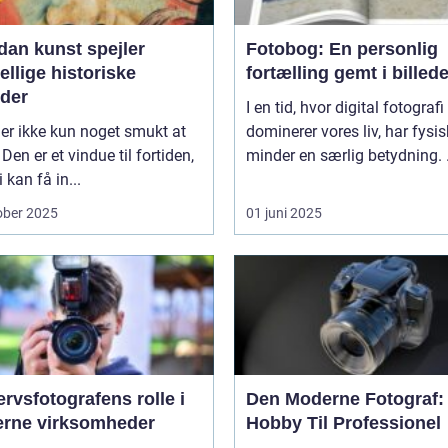
dan kunst spejler
Fotobog: En personlig
ellige historiske
fortælling gemt i billede
oder
I en tid, hvor digital fotografi
er ikke kun noget smukt at
dominerer vores liv, har fysi
 Den er et vindue til fortiden,
minder en særlig betydning. .
 kan få in...
ober 2025
01 juni 2025
rvsfotografens rolle i
Den Moderne Fotograf:
rne virksomheder
Hobby Til Professionel