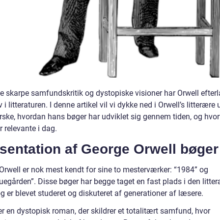
e skarpe samfundskritik og dystopiske visioner har Orwell efterl
v i litteraturen. I denne artikel vil vi dykke ned i Orwell’s litterære
rske, hvordan hans bøger har udviklet sig gennem tiden, og hvor
r relevante i dag.
sentation af George Orwell bøger
Orwell er nok mest kendt for sine to mesterværker: “1984” og
uegården”. Disse bøger har begge taget en fast plads i den litte
 er blevet studeret og diskuteret af generationer af læsere.
r en dystopisk roman, der skildrer et totalitært samfund, hvor