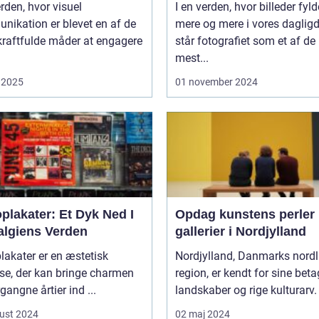
erden, hvor visuel
I en verden, hvor billeder fyld
nikation er blevet en af de
mere og mere i vores daglig
kraftfulde måder at engagere
står fotografiet som et af de
mest...
 2025
01 november 2024
plakater: Et Dyk Ned I
Opdag kunstens perler 
algiens Verden
gallerier i Nordjylland
lakater er en æstetisk
Nordjylland, Danmarks nordl
jse, der kan bringe charmen
region, er kendt for sine bet
rgangne årtier ind ...
landskaber og rige kulturarv. 
ust 2024
02 maj 2024