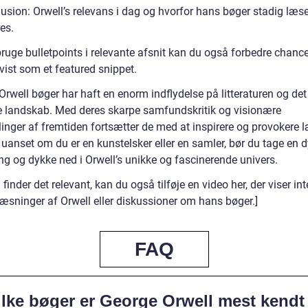
lusion: Orwell’s relevans i dag og hvorfor hans bøger stadig læs
es.
ruge bulletpoints i relevante afsnit kan du også forbedre chance
 vist som et featured snippet.
rwell bøger har haft en enorm indflydelse på litteraturen og det
ke landskab. Med deres skarpe samfundskritik og visionære
linger af fremtiden fortsætter de med at inspirere og provokere l
 uanset om du er en kunstelsker eller en samler, bør du tage en 
ng og dykke ned i Orwell’s unikke og fascinerende univers.
 finder det relevant, kan du også tilføje en video her, der viser in
læsninger af Orwell eller diskussioner om hans bøger.]
FAQ
ilke bøger er George Orwell mest kendt