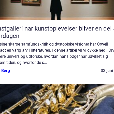
når kunstoplevelser bliver en del af
erdagen
sine skarpe samfundskritik og dystopiske visioner har Orwell
ladt en varig arv i litteraturen. I denne artikel vil vi dykke ned i Or
rære univers og udforske, hvordan hans bøger har udviklet sig
m tiden, og hvorfor de s...
e Berg
03 juni