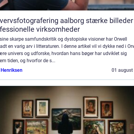
rvsfotografering aalborg stærke billeder til
fessionelle virksomheder
sine skarpe samfundskritik og dystopiske visioner har Orwell
ladt en varig arv i litteraturen. I denne artikel vil vi dykke ned i Or
rære univers og udforske, hvordan hans bøger har udviklet sig
m tiden, og hvorfor de s...
 Henriksen
01 august