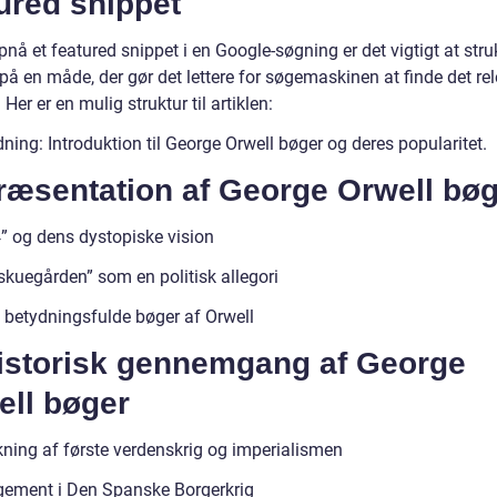
ured snippet
pnå et featured snippet i en Google-søgning er det vigtigt at stru
på en måde, der gør det lettere for søgemaskinen at finde det re
 Her er en mulig struktur til artiklen:
dning: Introduktion til George Orwell bøger og deres popularitet.
Præsentation af George Orwell bø
” og dens dystopiske vision
skuegården” som en politisk allegori
 betydningsfulde bøger af Orwell
Historisk gennemgang af George
ell bøger
kning af første verdenskrig og imperialismen
ement i Den Spanske Borgerkrig