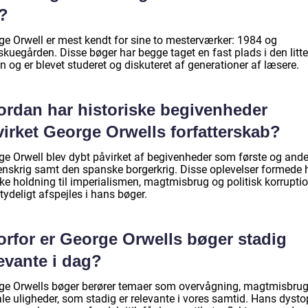
r?
ge Orwell er mest kendt for sine to mesterværker: 1984 og
skuegården. Disse bøger har begge taget en fast plads i den litt
 og er blevet studeret og diskuteret af generationer af læsere.
ordan har historiske begivenheder
irket George Orwells forfatterskab?
ge Orwell blev dybt påvirket af begivenheder som første og and
enskrig samt den spanske borgerkrig. Disse oplevelser formede
ske holdning til imperialismen, magtmisbrug og politisk korruptio
ydeligt afspejles i hans bøger.
orfor er George Orwells bøger stadig
evante i dag?
ge Orwells bøger berører temaer som overvågning, magtmisbru
le uligheder, som stadig er relevante i vores samtid. Hans dysto