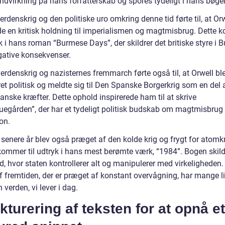
ndvirkning på hans forfatterskab og spores tydeligt i hans bøger
erdenskrig og den politiske uro omkring denne tid førte til, at Or
de en kritisk holdning til imperialismen og magtmisbrug. Dette
yk i hans roman “Burmese Days”, der skildrer det britiske styre i
gative konsekvenser.
erdenskrig og nazisternes fremmarch førte også til, at Orwell bl
et politisk og meldte sig til Den Spanske Borgerkrig som en del 
anske kræfter. Dette ophold inspirerede ham til at skrive
uegården”, der har et tydeligt politisk budskab om magtmisbrug
on.
 senere år blev også præget af den kolde krig og frygt for atomkr
 kommer til udtryk i hans mest berømte værk, “1984”. Bogen skild
, hvor staten kontrollerer alt og manipulerer med virkeligheden
af fremtiden, der er præget af konstant overvågning, har mange l
verden, vi lever i dag.
kturering af teksten for at opnå et