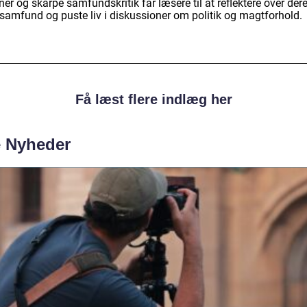
ner og skarpe samfundskritik får læsere til at reflektere over der
 samfund og puste liv i diskussioner om politik og magtforhold.
Få læst flere indlæg her
e Nyheder