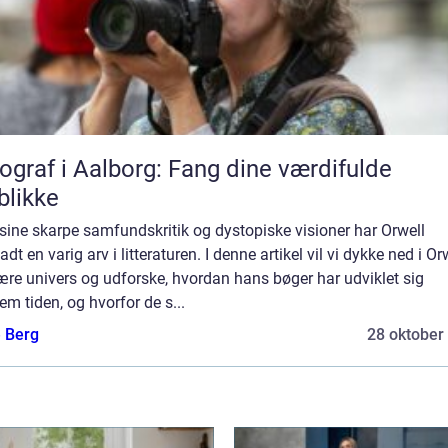
ograf i Aalborg: Fang dine værdifulde
blikke
sine skarpe samfundskritik og dystopiske visioner har Orwell
ladt en varig arv i litteraturen. I denne artikel vil vi dykke ned i Or
rære univers og udforske, hvordan hans bøger har udviklet sig
m tiden, og hvorfor de s...
e Berg
28 oktober