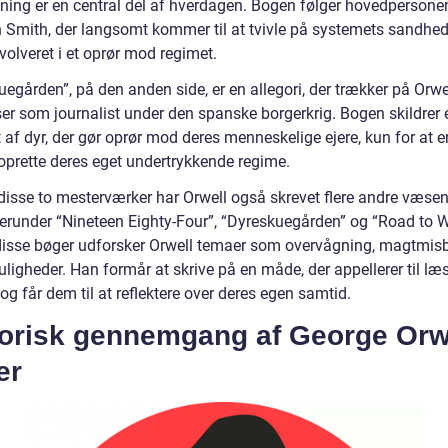
ning er en central del af hverdagen. Bogen følger hovedpersone
 Smith, der langsomt kommer til at tvivle på systemets sandhe
nvolveret i et oprør mod regimet.
egården”, på den anden side, er en allegori, der trækker på Orwel
ser som journalist under den spanske borgerkrig. Bogen skildrer 
 af dyr, der gør oprør mod deres menneskelige ejere, kun for at 
oprette deres eget undertrykkende regime.
disse to mesterværker har Orwell også skrevet flere andre væsen
herunder “Nineteen Eighty-Four”, “Dyreskuegården” og “Road to 
I disse bøger udforsker Orwell temaer som overvågning, magtmis
uligheder. Han formår at skrive på en måde, der appellerer til læ
 og får dem til at reflektere over deres egen samtid.
torisk gennemgang af George Orw
er