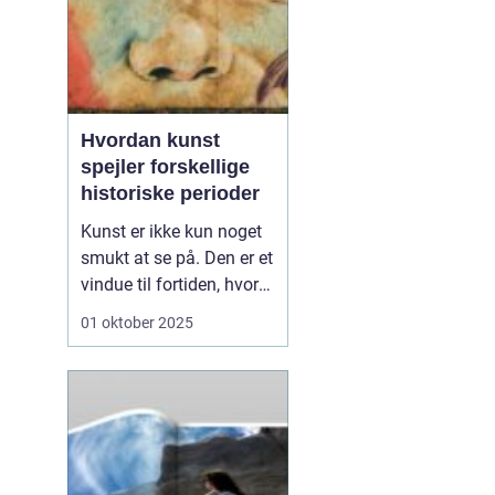
Hvordan kunst
spejler forskellige
historiske perioder
Kunst er ikke kun noget
smukt at se på. Den er et
vindue til fortiden, hvor
vi kan få indblik i,
01 oktober 2025
hvordan mennesker
tænkte, følte og levede.
Fra hulemalerier til
moderne installationer
har kunst afspejlet de
værdier og u...