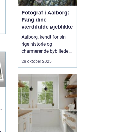
Fotograf i Aalborg:
Fang dine
værdifulde øjeblikke
Aalborg, kendt for sin
rige historie og
charmerende bybillede,
er også hjemsted for en
28 oktober 2025
række dygtige
fotografer. Hvis man
søger efter en
Fotograf
Aalborg
, vil man opdage
et væld af mulig...
i