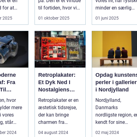
Det er en
på. Den er et vindue
vores liv, har fysisk
 for at
til fortiden, hvor vi
minder en særlig
, hygge med
kan få in...
betydning. ...
r 2025
01 oktober 2025
01 juni 2025
oderne
Retroplakater:
Opdag kunsten
f: Fra
Et Dyk Ned I
perler i gallerier
Til
Nostalgiens
i Nordjylland
sionel
Verden
en, hvor
Retroplakater er en
Nordjylland,
fylder mere
æstetisk tidsrejse,
Danmarks
i vores
der kan bringe
nordligste region, e
g, står
charmen fra
kendt for sine
iet som et
forgangne årtier ind
betagende
ber 2024
04 august 2024
02 maj 2024
t...
...
landskaber og rige