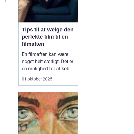
Tips til at vælge den
perfekte film til en
filmaften
En filmaften kan være
noget helt særligt. Det er
en mulighed for at koble
af, hygge med venner,
01 oktober 2025
familie eller partner – og
lade sig rive med af en
god historie på
skærmen. Men én ting
kan hurtigt ødelæ...