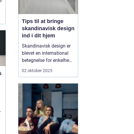
e
Tips til at bringe
skandinavisk design
ind i dit hjem
Skandinavisk design er
blevet en international
betegnelse for enkelhed,
funktionalitet og tidløs
02 oktober 2025
s
æstetik. Det er en stil, der
på én gang er
minimalistisk og varm,
hvor det praktiske møder
det smukke. Mange
forbinder s...
r