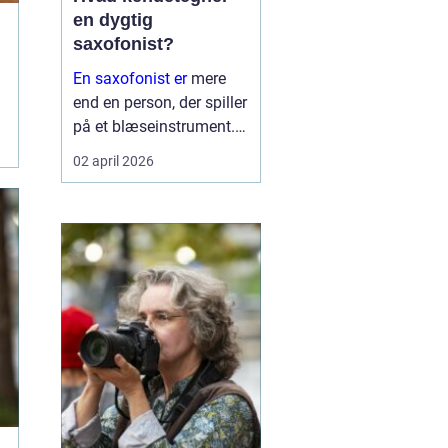
en dygtig
saxofonist?
En saxofonist er
mere
end en person, der spiller
på et blæseinstrument.
Saxofonen kræver både
02 april 2026
teknik, musikalitet og
personlighed, fordi
klangen ligger et sted
mellem den varme lyd
fra klarinetten og den
direkt...