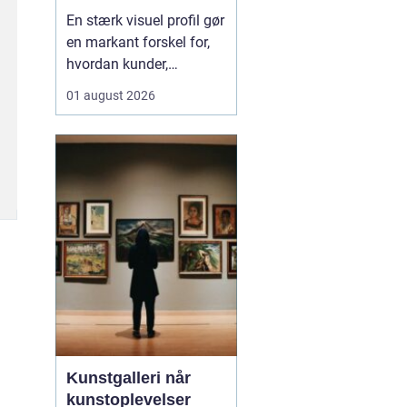
professionelle
En stærk visuel profil gør
virksomheder
en markant forskel for,
hvordan kunder,
samarbejdspartnere og
01 august 2026
medarbejdere oplever en
virksomhed.
Professionelle
erhvervsbilleder skaber
troværdighed,
genkendelse og
sammenhæng på tværs
af hjemmeside, sociale
medier, tryksa...
Kunstgalleri når
kunstoplevelser