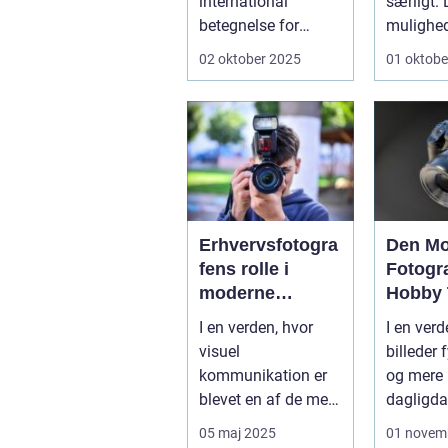
international
særligt. 
betegnelse for
mulighed
enkelhed,
koble af
02 oktober 2025
01 oktobe
funktionalitet og
...
tidl&oslas...
Erhvervsfotogra
Den M
fens rolle i
Fotogra
moderne
Hobby 
virksomheder
Profes
I en verden, hvor
I en verd
visuel
billeder 
kommunikation er
og mere 
blevet en af de mest
dagligda
kraftfulde måder at
fotograf
05 maj 2025
01 novem
engagere og...
af de mes