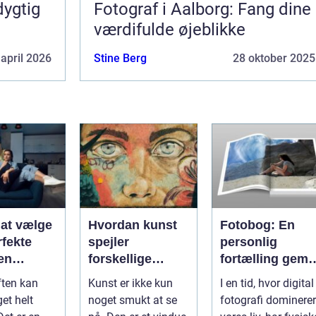
ygtig
Fotograf i Aalborg: Fang dine
værdifulde øjeblikke
 april 2026
Stine Berg
28 oktober 2025
l at vælge
Hvordan kunst
Fotobog: En
rfekte
spejler
personlig
 en
forskellige
fortælling gemt 
en
historiske
billeder
ften kan
Kunst er ikke kun
I en tid, hvor digital
perioder
et helt
noget smukt at se
fotografi dominerer