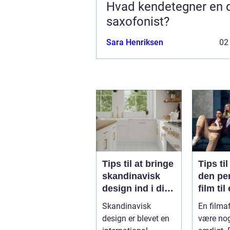
Hvad kendetegner en d
saxofonist?
Sara Henriksen
02
Tips til at bringe
Tips ti
skandinavisk
den pe
design ind i dit
film til
hjem
filmaft
Skandinavisk
En filma
design er blevet en
være nog