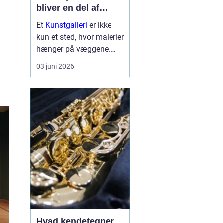
bliver en del af
hverdagen
Et
Kunstgalleri
er ikke
kun et sted, hvor malerier
hænger på væggene.
Det er et rum, hvor lys,
03 juni 2026
arkitektur, mennesker og
værker spiller sammen
og skaber nye
perspektiver på verden.
Mange forbinder
gallerier med fer...
Hvad kendetegner