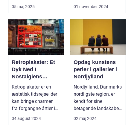
engagere og...
af de mest...
05 maj 2025
01 november 2024
Retroplakater: Et
Opdag kunstens
Dyk Ned I
perler i gallerier i
Nostalgiens
Nordjylland
Verden
Retroplakater er en
Nordjylland, Danmarks
æstetisk tidsrejse, der
nordligste region, er
kan bringe charmen
kendt for sine
fra forgangne årtier ind
betagende landskaber
...
og rige kulturarv. R...
04 august 2024
02 maj 2024