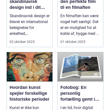
skandinavisk
den perfekte film
design ind i dit
til en filmaften
hjem
Skandinavisk design er
En filmaften kan være
blevet en international
noget helt særligt. Det
betegnelse for
er en mulighed for at
enkelhed,
koble af, hygge med ...
funktionalitet og
02 oktober 2025
01 oktober 2025
tidl&oslas...
Hvordan kunst
Fotobog: En
spejler forskellige
personlig
historiske perioder
fortælling gemt i
billeder
Kunst er ikke kun
I en tid, hvor digital