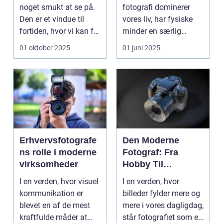
noget smukt at se på.
fotografi dominerer
Den er et vindue til
vores liv, har fysiske
fortiden, hvor vi kan få
minder en særlig
in...
betydning. ...
01 oktober 2025
01 juni 2025
Erhvervsfotografe
Den Moderne
ns rolle i moderne
Fotograf: Fra
virksomheder
Hobby Til
Professionel
I en verden, hvor visuel
I en verden, hvor
kommunikation er
billeder fylder mere og
blevet en af de mest
mere i vores dagligdag,
kraftfulde måder at
står fotografiet som et