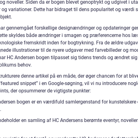
og noveller. Siden da er bogen blevet genoptrykt og udgivet i uta
og variationer. Dette har bidraget til dens popularitet og værdi
bjekt.
ar gennemgået forskellige designændringer og opdateringer g
Dette skyldes både ændringer i smagen og præferencerne hos læ
knologiske fremskridt inden for bogtrykning. Fra de ældre udga
nede illustrationer til de nyere udgaver med farvebilleder og mo
har HC Andersen bogen tilpasset sig tidens trends og ændret sig 
likums behov.
trukturere denne artikel på en måde, der øger chancen for at blive
featured snippet” i en Google-søgning, vil vi nu introducere nogl
oints, der opsummerer de vigtigste punkter:
dersen bogen er en værdifuld samlergenstand for kunstelskere
.
ndeholder en samling af HC Andersens berømte eventyr, noveller