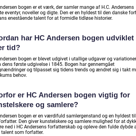
ndersen bogen er et værk, der samler mange af H.C. Andersens
e eventyr, noveller og digte. Den er en hyldest til den danske for
ns enestående talent for at formidle tidløse historier.
ordan har HC Andersen bogen udviklet 
r tid?
ndersen bogen er blevet udgivet i utallige udgaver og variatione
n dens første udgivelse i 1845. Bogen har gennemgået
gnændringer og tilpasset sig tidens trends og ændret sig i takt 
ikums behov.
orfor er HC Andersen bogen vigtig for
nstelskere og samlere?
ndersen bogen er en værdifuld samlergenstand og en hyldest til
forfatter. Den giver kunstelskere og samlere mulighed for at dyk
re ned i HC Andersens forfatterskab og opleve den fulde dybde 
talent som forfatter.