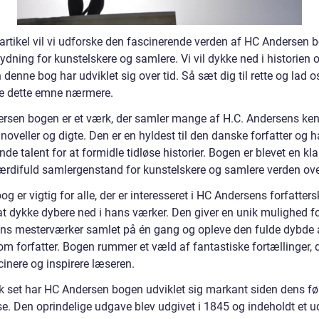
 artikel vil vi udforske den fascinerende verden af HC Andersen 
ydning for kunstelskere og samlere. Vi vil dykke ned i historien 
denne bog har udviklet sig over tid. Så sæt dig til rette og lad o
e dette emne nærmere.
rsen bogen er et værk, der samler mange af H.C. Andersens ke
 noveller og digte. Den er en hyldest til den danske forfatter og 
de talent for at formidle tidløse historier. Bogen er blevet en kla
ærdifuld samlergenstand for kunstelskere og samlere verden ove
g er vigtig for alle, der er interesseret i HC Andersens forfatter
at dykke dybere ned i hans værker. Den giver en unik mulighed fo
ns mesterværker samlet på én gang og opleve den fulde dybde 
om forfatter. Bogen rummer et væld af fantastiske fortællinger, 
inere og inspirere læseren.
sk set har HC Andersen bogen udviklet sig markant siden dens fø
se. Den oprindelige udgave blev udgivet i 1845 og indeholdt et u