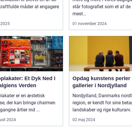
kraftfulde måder at engagere
står fotografiet som et af de
mest...
 2025
01 november 2024
plakater: Et Dyk Ned I
Opdag kunstens perler 
algiens Verden
gallerier i Nordjylland
lakater er en æstetisk
Nordjylland, Danmarks nordl
jse, der kan bringe charmen
region, er kendt for sine bet
rgangne årtier ind ...
landskaber og rige kulturarv. 
ust 2024
02 maj 2024