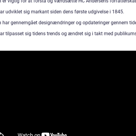
 er vigtig for at forstå og værdsætte HC Andersens forfatterska
ar udviklet sig markant siden dens første udgivelse i 1845.
 har gennemgået designændringer og opdateringer gennem tid
ar tilpasset sig tidens trends og ændret sig i takt med publikum