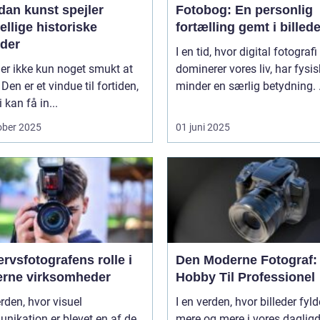
dan kunst spejler
Fotobog: En personlig
ellige historiske
fortælling gemt i billede
oder
I en tid, hvor digital fotografi
er ikke kun noget smukt at
dominerer vores liv, har fysi
 Den er et vindue til fortiden,
minder en særlig betydning. .
 kan få in...
ober 2025
01 juni 2025
rvsfotografens rolle i
Den Moderne Fotograf:
rne virksomheder
Hobby Til Professionel
erden, hvor visuel
I en verden, hvor billeder fyld
nikation er blevet en af de
mere og mere i vores daglig