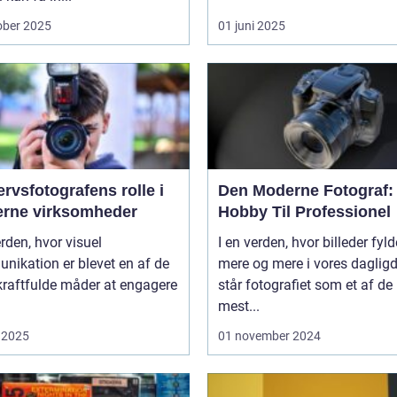
ober 2025
01 juni 2025
rvsfotografens rolle i
Den Moderne Fotograf:
rne virksomheder
Hobby Til Professionel
erden, hvor visuel
I en verden, hvor billeder fyld
nikation er blevet en af de
mere og mere i vores daglig
kraftfulde måder at engagere
står fotografiet som et af de
mest...
 2025
01 november 2024