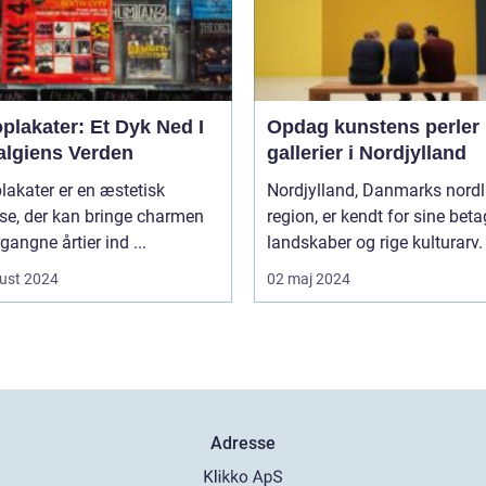
plakater: Et Dyk Ned I
Opdag kunstens perler 
algiens Verden
gallerier i Nordjylland
lakater er en æstetisk
Nordjylland, Danmarks nordl
jse, der kan bringe charmen
region, er kendt for sine bet
rgangne årtier ind ...
landskaber og rige kulturarv. 
ust 2024
02 maj 2024
Adresse