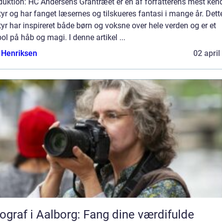
duktion: HC Andersens Grantræet er en af forfatterens mest ken
yr og har fanget læsernes og tilskueres fantasi i mange år. Dett
yr har inspireret både børn og voksne over hele verden og er et
l på håb og magi. I denne artikel ...
 Henriksen
02 april
ograf i Aalborg: Fang dine værdifulde