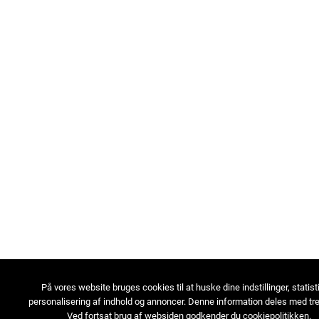
På vores website bruges cookies til at huske dine indstillinger, statist
personalisering af indhold og annoncer. Denne information deles med tre
Ved fortsat brug af websiden godkender du cookiepolitikken.