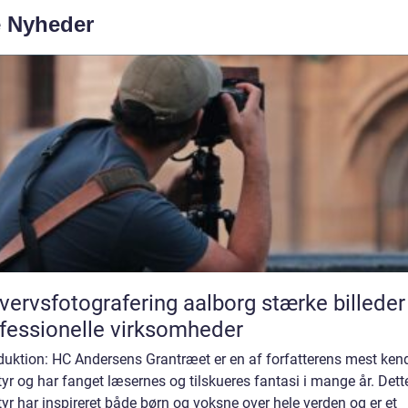
e Nyheder
rvsfotografering aalborg stærke billeder til
fessionelle virksomheder
duktion: HC Andersens Grantræet er en af forfatterens mest ken
yr og har fanget læsernes og tilskueres fantasi i mange år. Dett
yr har inspireret både børn og voksne over hele verden og er et