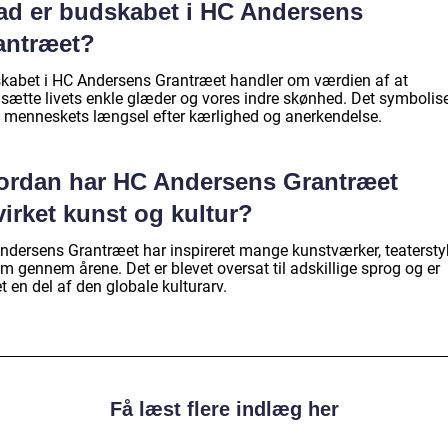
ad er budskabet i HC Andersens
antræet?
kabet i HC Andersens Grantræet handler om værdien af at
sætte livets enkle glæder og vores indre skønhed. Det symbolise
 menneskets længsel efter kærlighed og anerkendelse.
ordan har HC Andersens Grantræet
irket kunst og kultur?
ndersens Grantræet har inspireret mange kunstværker, teatersty
lm gennem årene. Det er blevet oversat til adskillige sprog og er
t en del af den globale kulturarv.
Få læst flere indlæg her