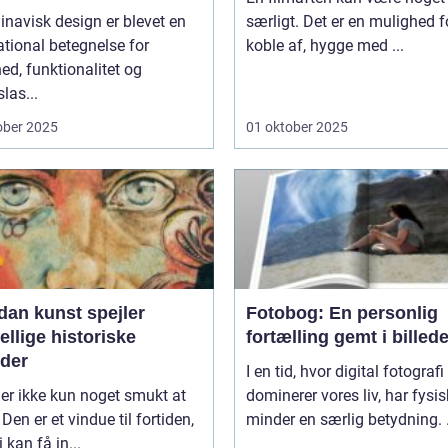
navisk design er blevet en
særligt. Det er en mulighed f
ational betegnelse for
koble af, hygge med ...
ed, funktionalitet og
slas...
ober 2025
01 oktober 2025
dan kunst spejler
Fotobog: En personlig
ellige historiske
fortælling gemt i billede
oder
I en tid, hvor digital fotografi
er ikke kun noget smukt at
dominerer vores liv, har fysi
 Den er et vindue til fortiden,
minder en særlig betydning. .
 kan få in...