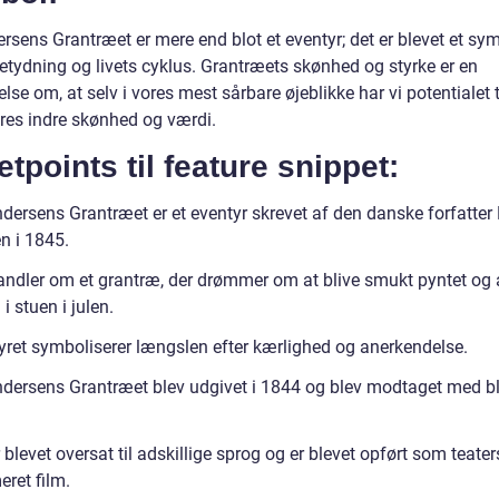
rsens Grantræet er mere end blot et eventyr; det er blevet et sy
betydning og livets cyklus. Grantræets skønhed og styrke er en
se om, at selv i vores mest sårbare øjeblikke har vi potentialet t
ores indre skønhed og værdi.
etpoints til feature snippet:
dersens Grantræet er et eventyr skrevet af den danske forfatter
n i 1845.
andler om et grantræ, der drømmer om at blive smukt pyntet og a
å i stuen i julen.
yret symboliserer længslen efter kærlighed og anerkendelse.
dersens Grantræet blev udgivet i 1844 og blev modtaget med 
 blevet oversat til adskillige sprog og er blevet opført som teate
ret film.