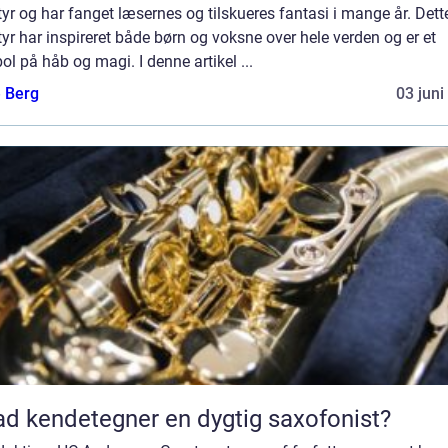
yr og har fanget læsernes og tilskueres fantasi i mange år. Dett
yr har inspireret både børn og voksne over hele verden og er et
l på håb og magi. I denne artikel ...
e Berg
03 juni
d kendetegner en dygtig saxofonist?