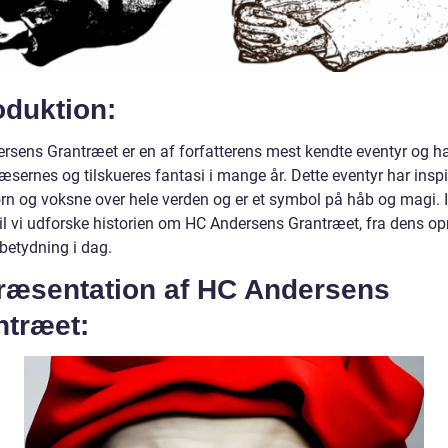
oduktion:
rsens Grantræet er en af forfatterens mest kendte eventyr og h
æsernes og tilskueres fantasi i mange år. Dette eventyr har inspi
rn og voksne over hele verden og er et symbol på håb og magi. 
vil vi udforske historien om HC Andersens Grantræet, fra dens op
 betydning i dag.
Præsentation af HC Andersens
ntræet: