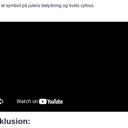
 et symbol på julens betydning og livets cyklus.
klusion: