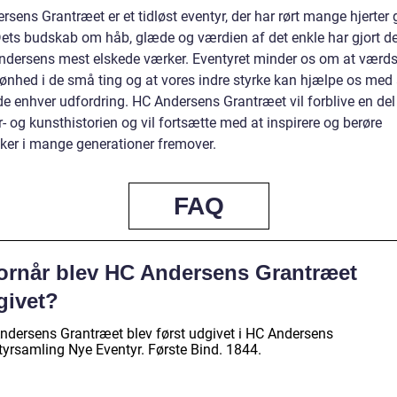
rsens Grantræet er et tidløst eventyr, der har rørt mange hjerte
ets budskab om håb, glæde og værdien af det enkle har gjort det 
ndersens mest elskede værker. Eventyret minder os om at værd
kønhed i de små ting og at vores indre styrke kan hjælpe os med 
de enhver udfordring. HC Andersens Grantræet vil forblive en del
ur- og kunsthistorien og vil fortsætte med at inspirere og berøre
er i mange generationer fremover.
FAQ
ornår blev HC Andersens Grantræet
givet?
ndersens Grantræet blev først udgivet i HC Andersens
tyrsamling Nye Eventyr. Første Bind. 1844.