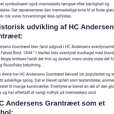
et symboliserer også menneskets længsel efter kærlighed og
delse. Det repræsenterer den menneskelige evne til at finde glæ
elv når vores forventninger ikke opfyldes.
istorisk udvikling af HC Anderse
ntræet:
rsens Grantræet blev først udgivet i HC Andersens eventyrsaml
. Første Bind. 1844.” I starten blev eventyret modtaget med blan
. Nogle kritikere fandt det trist og dystert, mens andre roste det fo
g filosofiske betydning.
årene har HC Andersens Grantræet bevaret sin popularitet og er
til adskillige sprog. Det er blevet opført som teaterstykke, animer
reret til mange kunstværker. Eventyret er blevet en del af den gl
v og har efterladt et varigt indtryk på menneskers sind.
HC Andersens Grantræet som et
bol: