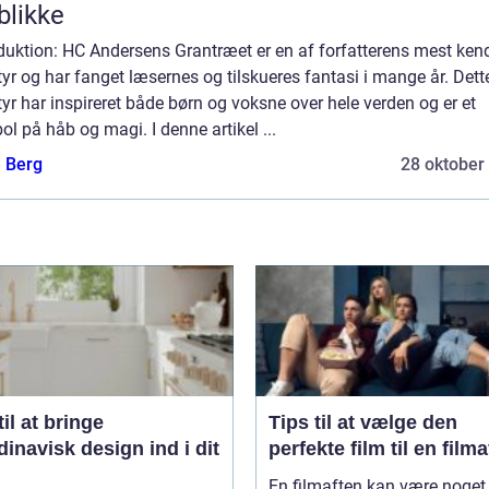
blikke
duktion: HC Andersens Grantræet er en af forfatterens mest ken
yr og har fanget læsernes og tilskueres fantasi i mange år. Dett
yr har inspireret både børn og voksne over hele verden og er et
l på håb og magi. I denne artikel ...
e Berg
28 oktober
til at bringe
Tips til at vælge den
inavisk design ind i dit
perfekte film til en film
En filmaften kan være noget 