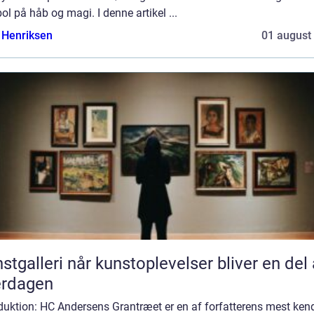
l på håb og magi. I denne artikel ...
 Henriksen
01 august
når kunstoplevelser bliver en del af
erdagen
duktion: HC Andersens Grantræet er en af forfatterens mest ken