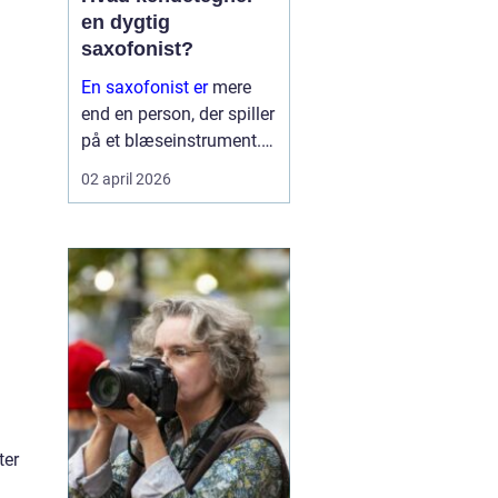
en dygtig
saxofonist?
En saxofonist er
mere
end en person, der spiller
på et blæseinstrument.
Saxofonen kræver både
02 april 2026
teknik, musikalitet og
personlighed, fordi
klangen ligger et sted
mellem den varme lyd
fra klarinetten og den
direkt...
ter