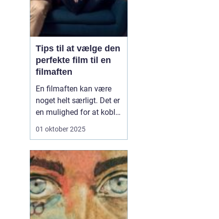
Tips til at vælge den
perfekte film til en
filmaften
En filmaften kan være
noget helt særligt. Det er
en mulighed for at koble
af, hygge med venner,
01 oktober 2025
familie eller partner – og
lade sig rive med af en
god historie på
skærmen. Men én ting
kan hurtigt ødelæ...