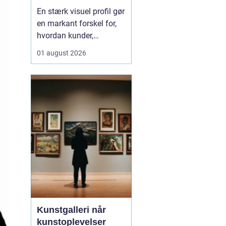
professionelle
En stærk visuel profil gør
virksomheder
en markant forskel for,
hvordan kunder,
samarbejdspartnere og
01 august 2026
medarbejdere oplever en
virksomhed.
Professionelle
erhvervsbilleder skaber
troværdighed,
genkendelse og
sammenhæng på tværs
af hjemmeside, sociale
medier, tryksa...
Kunstgalleri når
kunstoplevelser