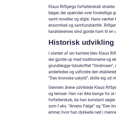
Klaus Rifbjergs forfatterskab strakte 
bøger, der spænder over forskellige ge
samt noveller og digte. Hans værker 
ensomhed og samfundskritik. Rifbjergs
karakterernes sind gjorde ham til en u
Historisk udvikling
I starten af sin karriere blev Klaus R
der gjorde op med traditionerne og e
grundlægge tidsskriftet “Vindrosen”, d
anderledes og udfordre den etablered
“Den kroniske uskyld”, skilte sig ud m
Gennem årene udviklede Klaus Rifbjer
og temaer. Han var ikke bange for at 
forfatterskab, da han konstant søgte 
som f.eks. “Arvens Følge” og “Den kron
emner, hvor han dykkede ned i mennesk