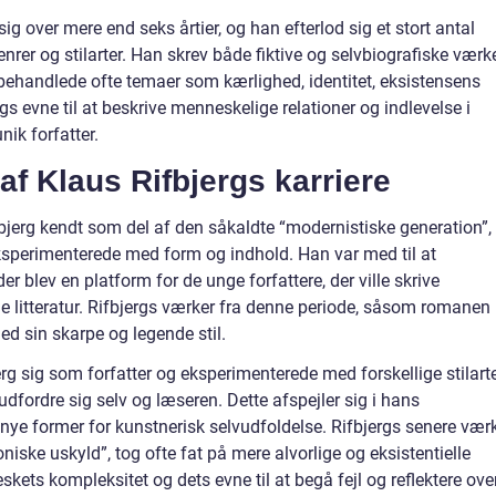
sig over mere end seks årtier, og han efterlod sig et stort antal
nrer og stilarter. Han skrev både fiktive og selvbiografiske værk
behandlede ofte temaer som kærlighed, identitet, eksistensens
 evne til at beskrive menneskelige relationer og indlevelse i
nik forfatter.
 af Klaus Rifbjergs karriere
ifbjerg kendt som del af den såkaldte “modernistiske generation”,
ksperimenterede med form og indhold. Han var med til at
er blev en platform for de unge forfattere, der ville skrive
e litteratur. Rifbjergs værker fra denne periode, såsom romanen
ed sin skarpe og legende stil.
g sig som forfatter og eksperimenterede med forskellige stilart
udfordre sig selv og læseren. Dette afspejler sig i hans
nye former for kunstnerisk selvudfoldelse. Rifbjergs senere værk
iske uskyld”, tog ofte fat på mere alvorlige og eksistentielle
ets kompleksitet og dets evne til at begå fejl og reflektere ove