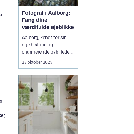
Fotograf i Aalborg:
er
Fang dine
værdifulde øjeblikke
Aalborg, kendt for sin
rige historie og
charmerende bybillede,
er også hjemsted for en
28 oktober 2025
række dygtige
fotografer. Hvis man
søger efter en
Fotograf
Aalborg
, vil man opdage
et væld af mulig...
er
er,
r