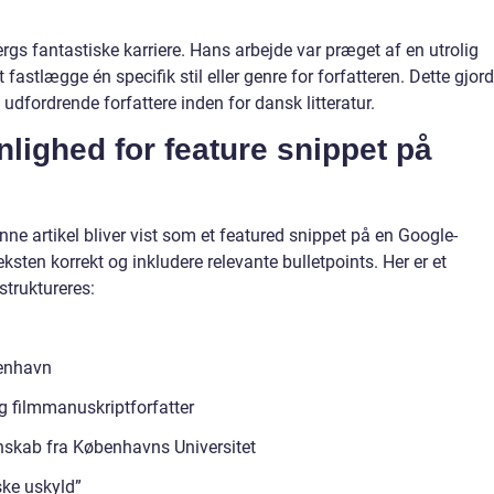
jergs fantastiske karriere. Hans arbejde var præget af en utrolig
t fastlægge én specifik stil eller genre for forfatteren. Dette gjor
udfordrende forfattere inden for dansk litteratur.
lighed for feature snippet på
nne artikel bliver vist som et featured snippet på en Google-
teksten korrekt og inkludere relevante bulletpoints. Her er et
truktureres:
benhavn
og filmmanuskriptforfatter
enskab fra Københavns Universitet
ke uskyld”