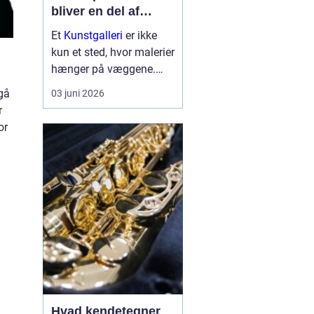
bliver en del af
hverdagen
Et
Kunstgalleri
er ikke
kun et sted, hvor malerier
hænger på væggene.
Det er et rum, hvor lys,
dgå
03 juni 2026
arkitektur, mennesker og
r
værker spiller sammen
or
og skaber nye
perspektiver på verden.
Mange forbinder
gallerier med fer...
Hvad kendetegner