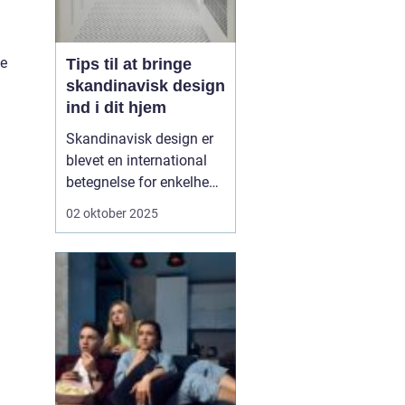
de
Tips til at bringe
skandinavisk design
ind i dit hjem
Skandinavisk design er
blevet en international
betegnelse for enkelhed,
funktionalitet og tidløs
02 oktober 2025
æstetik. Det er en stil, der
på én gang er
minimalistisk og varm,
hvor det praktiske møder
det smukke. Mange
forbinder s...