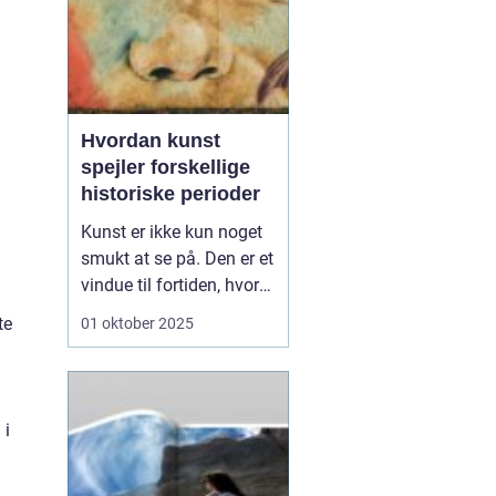
Hvordan kunst
spejler forskellige
historiske perioder
Kunst er ikke kun noget
smukt at se på. Den er et
vindue til fortiden, hvor
vi kan få indblik i,
te
01 oktober 2025
hvordan mennesker
tænkte, følte og levede.
Fra hulemalerier til
moderne installationer
 i
har kunst afspejlet de
værdier og u...