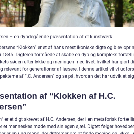
rsen – en dybdegående præsentation af et kunstværk
ersens “Klokken” er et af hans mest ikoniske digte og blev oprin
 i 1845. Digteren formåede at skabe en dyb og kompleks fortæl
ts søgen efter lykke og meningen med livet, hvilket har gjort di
og relevant for generationer af læsere. I denne artikel vil vi udfor
ekterne af “.C. Andersen” og se på, hvordan det har udviklet sig
entation af “Klokken af H.C.
ersen”
” er et digt skrevet af H.C. Andersen, der i en metaforisk fortæll
er et menneskes møde med sin egen sjæl. Digtet følger hovedpe
der er en ung mand, der drømmer om at finde mening og lykke i si