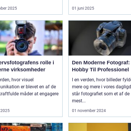
ober 2025
01 juni 2025
rvsfotografens rolle i
Den Moderne Fotograf:
rne virksomheder
Hobby Til Professionel
erden, hvor visuel
I en verden, hvor billeder fyld
nikation er blevet en af de
mere og mere i vores daglig
kraftfulde måder at engagere
står fotografiet som et af de
mest...
 2025
01 november 2024