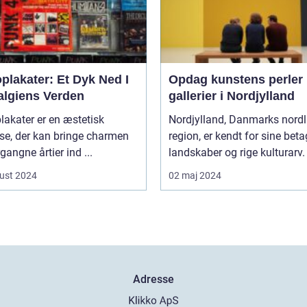
plakater: Et Dyk Ned I
Opdag kunstens perler 
algiens Verden
gallerier i Nordjylland
lakater er en æstetisk
Nordjylland, Danmarks nordl
jse, der kan bringe charmen
region, er kendt for sine bet
rgangne årtier ind ...
landskaber og rige kulturarv. 
ust 2024
02 maj 2024
Adresse