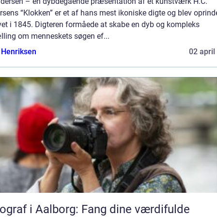
ndersen – en dybdegående præsentation af et kunstværk H.C.
sens “Klokken” er et af hans mest ikoniske digte og blev oprinde
vet i 1845. Digteren formåede at skabe en dyb og kompleks
ælling om menneskets søgen ef...
 Henriksen
02 april
ograf i Aalborg: Fang dine værdifulde