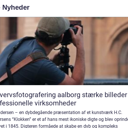
e Nyheder
rvsfotografering aalborg stærke billeder til
fessionelle virksomheder
ndersen – en dybdegående præsentation af et kunstværk H.C.
sens “Klokken” er et af hans mest ikoniske digte og blev oprinde
vet i 1845. Digteren formåede at skabe en dyb og kompleks