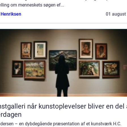
ælling om menneskets søgen ef...
 Henriksen
01 august
når kunstoplevelser bliver en del af
erdagen
ndersen – en dybdegående præsentation af et kunstværk H.C.