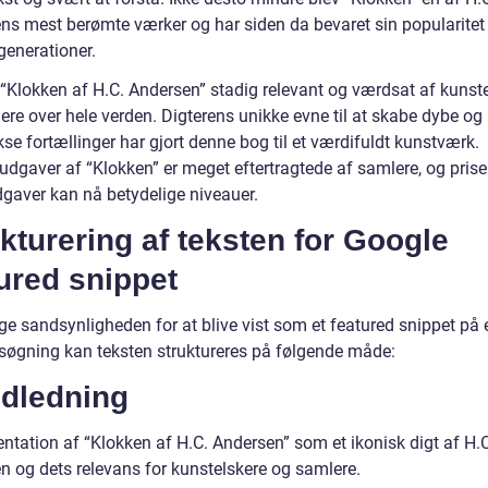
ns mest berømte værker og har siden da bevaret sin popularitet 
enerationer.
r “Klokken af H.C. Andersen” stadig relevant og værdsat af kunst
ere over hele verden. Digterens unikke evne til at skabe dybe og
e fortællinger har gjort denne bog til et værdifuldt kunstværk.
udgaver af “Klokken” er meget eftertragtede af samlere, og prise
dgaver kan nå betydelige niveauer.
kturering af teksten for Google
ured snippet
ge sandsynligheden for at blive vist som et featured snippet på 
søgning kan teksten struktureres på følgende måde:
ndledning
ntation af “Klokken af H.C. Andersen” som et ikonisk digt af H.C
n og dets relevans for kunstelskere og samlere.