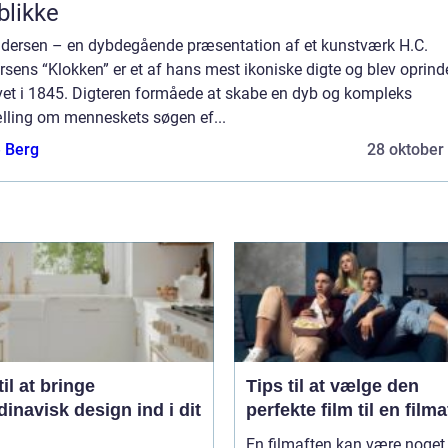
blikke
ndersen – en dybdegående præsentation af et kunstværk H.C.
sens “Klokken” er et af hans mest ikoniske digte og blev oprinde
vet i 1845. Digteren formåede at skabe en dyb og kompleks
ælling om menneskets søgen ef...
e Berg
28 oktober
til at bringe
Tips til at vælge den
inavisk design ind i dit
perfekte film til en film
En filmaften kan være noget 