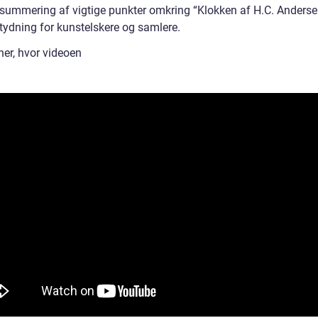
summering af vigtige punkter omkring “Klokken af H.C. Anderse
tydning for kunstelskere og samlere.
her, hvor videoen