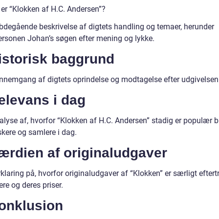
 er “Klokken af H.C. Andersen”?
bdegående beskrivelse af digtets handling og temaer, herunder
rsonen Johan’s søgen efter mening og lykke.
istorisk baggrund
nnemgang af digtets oprindelse og modtagelse efter udgivelsen 
elevans i dag
alyse af, hvorfor “Klokken af H.C. Andersen” stadig er populær b
skere og samlere i dag.
ærdien af originaludgaver
klaring på, hvorfor originaludgaver af “Klokken” er særligt efter
re og deres priser.
Konklusion