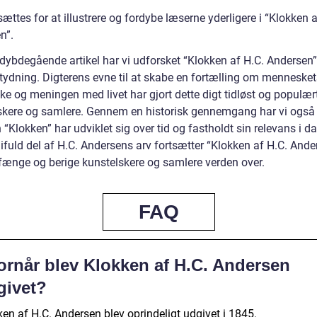
ættes for at illustrere og fordybe læserne yderligere i “Klokken a
n”.
 dybdegående artikel har vi udforsket “Klokken af H.C. Andersen
tydning. Digterens evne til at skabe en fortælling om menneske
kke og meningen med livet har gjort dette digt tidløst og populær
skere og samlere. Gennem en historisk gennemgang har vi også 
“Klokken” har udviklet sig over tid og fastholdt sin relevans i 
ifuld del af H.C. Andersens arv fortsætter “Klokken af H.C. Ande
fænge og berige kunstelskere og samlere verden over.
FAQ
ornår blev Klokken af H.C. Andersen
givet?
en af H.C. Andersen blev oprindeligt udgivet i 1845.