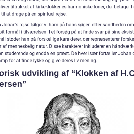
liver tiltrukket af kirkeklokkenes harmoniske toner, der betager
til at drage på en spirituel rejse.
Johan’s rejse følger vi ham på hans søgen efter sandheden om
sit formål i tilværelsen. I et forsøg på at finde svar på sine eksist
l støder han på forskellige karakterer, der repræsenterer forske
r af menneskelig natur. Disse karakterer inkluderer en håndværke
 en studerende og endda en præst. De hver især fortæller Johan
mp for at finde lykke og give deres liv mening.
orisk udvikling af “Klokken af H.C
ersen”