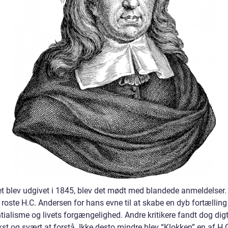
et blev udgivet i 1845, blev det mødt med blandede anmeldelser.
e roste H.C. Andersen for hans evne til at skabe en dyb fortællin
tialisme og livets forgængelighed. Andre kritikere fandt dog digt
st og svært at forstå. Ikke desto mindre blev “Klokken” en af H.