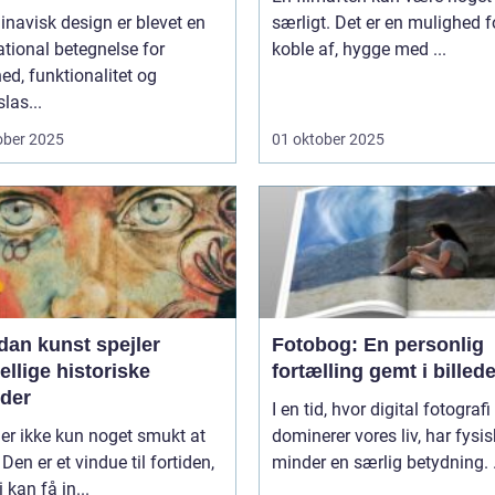
navisk design er blevet en
særligt. Det er en mulighed f
ational betegnelse for
koble af, hygge med ...
ed, funktionalitet og
slas...
ober 2025
01 oktober 2025
dan kunst spejler
Fotobog: En personlig
ellige historiske
fortælling gemt i billede
oder
I en tid, hvor digital fotografi
er ikke kun noget smukt at
dominerer vores liv, har fysi
 Den er et vindue til fortiden,
minder en særlig betydning. .
 kan få in...