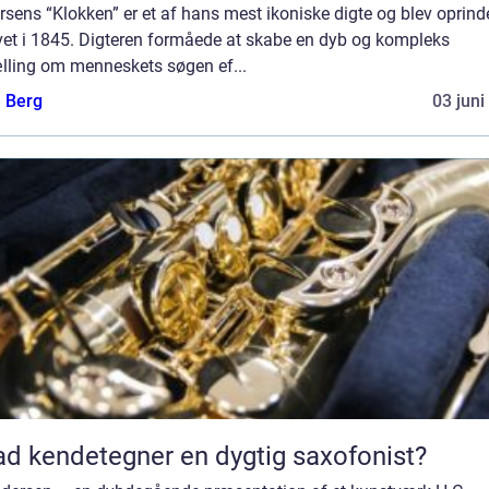
sens “Klokken” er et af hans mest ikoniske digte og blev oprinde
vet i 1845. Digteren formåede at skabe en dyb og kompleks
ælling om menneskets søgen ef...
e Berg
03 juni
d kendetegner en dygtig saxofonist?