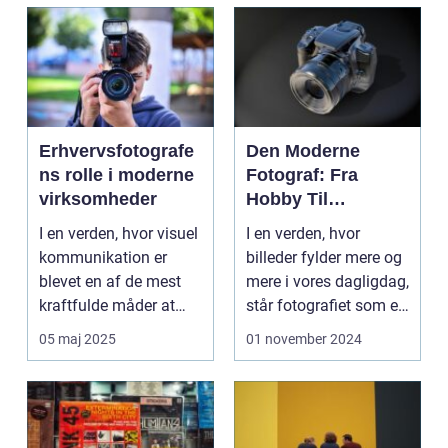
Erhvervsfotografe
Den Moderne
ns rolle i moderne
Fotograf: Fra
virksomheder
Hobby Til
Professionel
I en verden, hvor visuel
I en verden, hvor
kommunikation er
billeder fylder mere og
blevet en af de mest
mere i vores dagligdag,
kraftfulde måder at
står fotografiet som et
engagere og...
af de mest...
05 maj 2025
01 november 2024