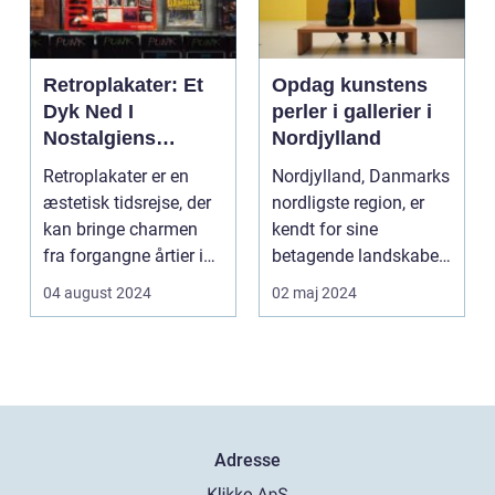
Retroplakater: Et
Opdag kunstens
Dyk Ned I
perler i gallerier i
Nostalgiens
Nordjylland
Verden
Retroplakater er en
Nordjylland, Danmarks
æstetisk tidsrejse, der
nordligste region, er
kan bringe charmen
kendt for sine
fra forgangne årtier ind
betagende landskaber
...
og rige kulturarv. R...
04 august 2024
02 maj 2024
Adresse