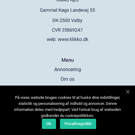
web:
www.klikko.dk
Menu
Annoncering
Om os
Cookies
På vores website bruges cookies til at huske dine indstillinger,
Kontakt os
statistik og personalisering af indhold og annoncer. Denne
Sitemap
information deles med tredjepart. Ved fortsat brug af websiden
godkender du cookiepolitikken.
Ok
Privatlivspolitik