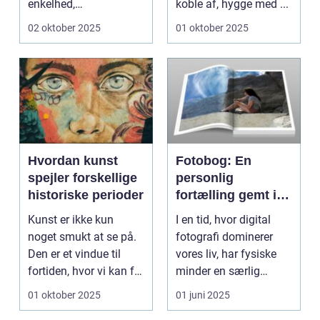
enkelhed,
koble af, hygge med ...
funktionalitet og
02 oktober 2025
01 oktober 2025
tidl&oslas...
Hvordan kunst
Fotobog: En
spejler forskellige
personlig
historiske perioder
fortælling gemt i
billeder
Kunst er ikke kun
I en tid, hvor digital
noget smukt at se på.
fotografi dominerer
Den er et vindue til
vores liv, har fysiske
fortiden, hvor vi kan få
minder en særlig
in...
betydning. ...
01 oktober 2025
01 juni 2025