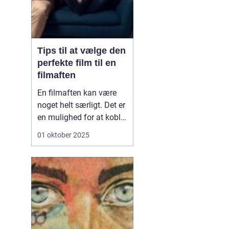
Tips til at vælge den
perfekte film til en
filmaften
En filmaften kan være
noget helt særligt. Det er
en mulighed for at koble
af, hygge med venner,
01 oktober 2025
familie eller partner – og
lade sig rive med af en
god historie på
skærmen. Men én ting
kan hurtigt ødelæ...