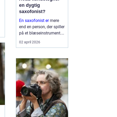
en dygtig
saxofonist?
En saxofonist er
mere
end en person, der spiller
på et blæseinstrument.
Saxofonen kræver både
02 april 2026
teknik, musikalitet og
personlighed, fordi
klangen ligger et sted
mellem den varme lyd
fra klarinetten og den
direkt...