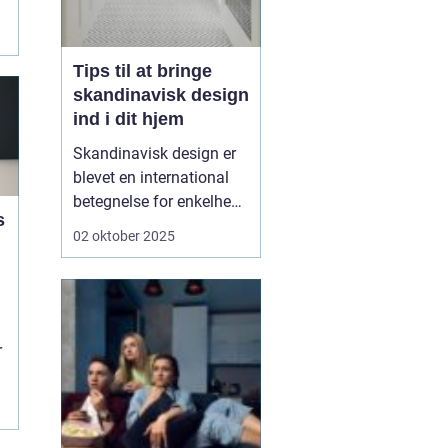
Tips til at bringe
skandinavisk design
ind i dit hjem
Skandinavisk design er
blevet en international
betegnelse for enkelhed,
s
funktionalitet og tidløs
02 oktober 2025
æstetik. Det er en stil, der
på én gang er
minimalistisk og varm,
hvor det praktiske møder
det smukke. Mange
r
forbinder s...