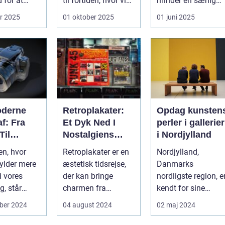
 for at
til fortiden, hvor vi
minder en særlig
, hygge med
kan få in...
betydning. ...
r 2025
01 oktober 2025
01 juni 2025
oderne
Retroplakater:
Opdag kunsten
f: Fra
Et Dyk Ned I
perler i gallerier
Til
Nostalgiens
i Nordjylland
sionel
Verden
en, hvor
Retroplakater er en
Nordjylland,
fylder mere
æstetisk tidsrejse,
Danmarks
i vores
der kan bringe
nordligste region, e
g, står
charmen fra
kendt for sine
iet som et
forgangne årtier ind
betagende
ber 2024
04 august 2024
02 maj 2024
t...
...
landskaber og rige
kulturarv. R...