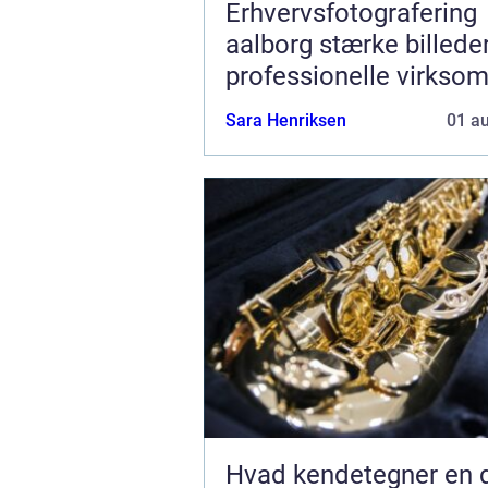
Erhvervsfotografering
aalborg stærke billeder til
professionelle virkso
Sara Henriksen
01 a
Hvad kendetegner en d