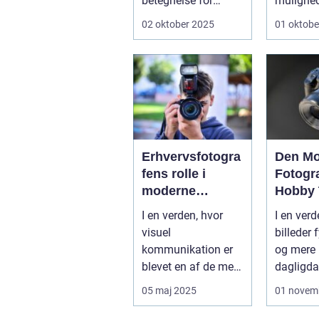
betegnelse for
mulighed
enkelhed,
koble af
02 oktober 2025
01 oktobe
funktionalitet og
...
tidl&oslas...
Erhvervsfotogra
Den M
fens rolle i
Fotogra
moderne
Hobby 
virksomheder
Profes
I en verden, hvor
I en verd
visuel
billeder 
kommunikation er
og mere 
blevet en af de mest
dagligda
kraftfulde måder at
fotograf
05 maj 2025
01 novem
engagere og...
af de mes