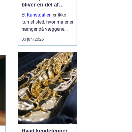
bliver en del af
hverdagen
Et
Kunstgalleri
er ikke
kun et sted, hvor malerier
hænger på væggene.
Det er et rum, hvor lys,
03 juni 2026
arkitektur, mennesker og
værker spiller sammen
og skaber nye
perspektiver på verden.
Mange forbinder
gallerier med fer...
Hvad kendetegner