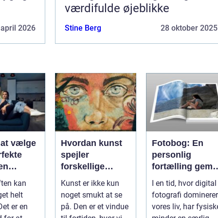
værdifulde øjeblikke
 april 2026
Stine Berg
28 oktober 2025
l at vælge
Hvordan kunst
Fotobog: En
rfekte
spejler
personlig
 en
forskellige
fortælling gemt 
en
historiske
billeder
ften kan
Kunst er ikke kun
I en tid, hvor digital
perioder
et helt
noget smukt at se
fotografi dominerer
Det er en
på. Den er et vindue
vores liv, har fysisk