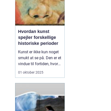
Hvordan kunst
spejler forskellige
historiske perioder
Kunst er ikke kun noget
smukt at se på. Den er et
vindue til fortiden, hvor
vi kan få indblik i,
01 oktober 2025
hvordan mennesker
tænkte, følte og levede.
Fra hulemalerier til
moderne installationer
har kunst afspejlet de
værdier og u...