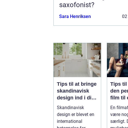
saxofonist?
Sara Henriksen
02
Tips til at bringe
Tips ti
skandinavisk
den pe
design ind i dit
film til
hjem
filmaft
Skandinavisk
En filma
design er blevet en
være nog
international
særligt. 