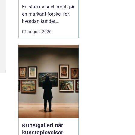
professionelle
En stærk visuel profil gør
virksomheder
en markant forskel for,
hvordan kunder,
samarbejdspartnere og
01 august 2026
medarbejdere oplever en
virksomhed.
Professionelle
erhvervsbilleder skaber
troværdighed,
genkendelse og
sammenhæng på tværs
af hjemmeside, sociale
medier, tryksa...
Kunstgalleri når
kunstoplevelser