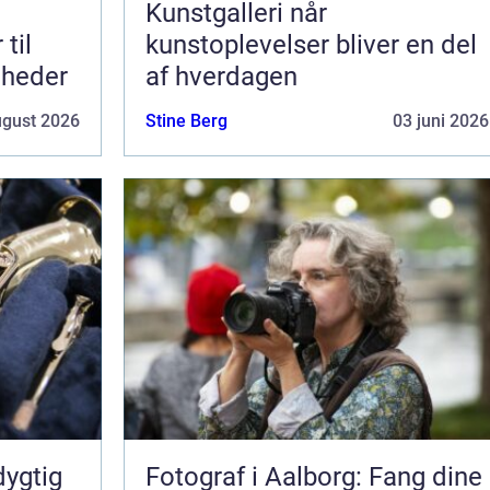
Kunstgalleri når
kunstoplevelser bliver en del
mheder
af hverdagen
ugust 2026
Stine Berg
03 juni 2026
ygtig
Fotograf i Aalborg: Fang dine