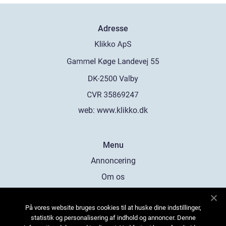
Adresse
web:
www.klikko.dk
Menu
Annoncering
Om os
Cookies
På vores website bruges cookies til at huske dine indstillinger,
Kontakt os
statistik og personalisering af indhold og annoncer. Denne
Sitemap