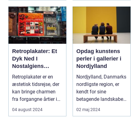
Retroplakater: Et
Opdag kunstens
Dyk Ned I
perler i gallerier i
Nostalgiens
Nordjylland
Verden
Retroplakater er en
Nordjylland, Danmarks
æstetisk tidsrejse, der
nordligste region, er
kan bringe charmen
kendt for sine
fra forgangne årtier ind
betagende landskaber
...
og rige kulturarv. R...
04 august 2024
02 maj 2024