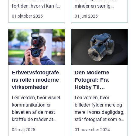
fortiden, hvor vi kan få
minder en særlig
in...
betydning. ...
01 oktober 2025
01 juni 2025
Erhvervsfotografe
Den Moderne
ns rolle i moderne
Fotograf: Fra
virksomheder
Hobby Til
Professionel
I en verden, hvor visuel
I en verden, hvor
kommunikation er
billeder fylder mere og
blevet en af de mest
mere i vores dagligdag,
kraftfulde måder at
står fotografiet som et
engagere og...
af de mest...
05 maj 2025
01 november 2024