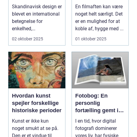
hjem
Skandinavisk design er
En filmaften kan være
blevet en international
noget helt særligt. Det
betegnelse for
er en mulighed for at
enkelhed,
koble af, hygge med ...
funktionalitet og
02 oktober 2025
01 oktober 2025
tidl&oslas...
Hvordan kunst
Fotobog: En
spejler forskellige
personlig
historiske perioder
fortælling gemt i
billeder
Kunst er ikke kun
I en tid, hvor digital
noget smukt at se på.
fotografi dominerer
Den er et vindue til
vores liv, har fysiske