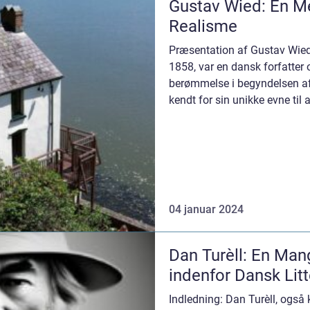
Gustav Wied: En M
Realisme
Præsentation af Gustav Wied
1858, var en dansk forfatter 
berømmelse i begyndelsen af
kendt for sin unikke evne til 
menneskelivet g...
04 januar 2024
Dan Turèll: En Ma
indenfor Dansk Litt
Indledning: Dan Turèll, også