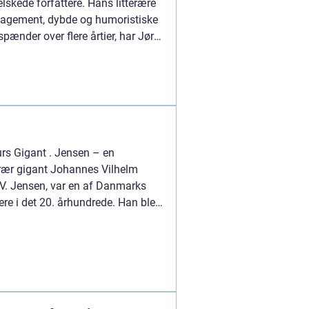
skede forfattere. Hans litterære
ngagement, dybde og humoristiske
spænder over flere årtier, har Jørn
rs Gigant . Jensen – en
terær gigant Johannes Vilhelm
.V. Jensen, var en af Danmarks
ere i det 20. århundrede. Han blev