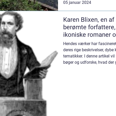
05 januar 2024
Karen Blixen, en a
berømte forfattere,
ikoniske romaner og
læserne på en rejs
Hendes værker har fascineret
deres rige beskrivelser, dybe
tematikker. I denne artikel vi
bøger og udforske, hvad der
for kuns...