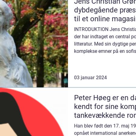
Jens Christian Grø
dybdegående præsen
til et online magas
INTRODUKTION Jens Christian
der har indtaget en central 
litteratur. Med sin dygtige pe
komplekse emner på en sofis
både kritikerne...
03 januar 2024
Peter Høeg er en da
kendt for sine kom
tankevækkende ro
Han blev født den 17. maj 1
opnået international anerkende