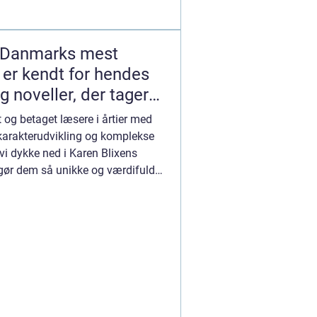
f Danmarks mest
 er kendt for hendes
 noveller, der tager
e gennem tid og sted
 og betaget læsere i årtier med
 karakterudvikling og komplekse
l vi dykke ned i Karen Blixens
 gør dem så unikke og værdifulde