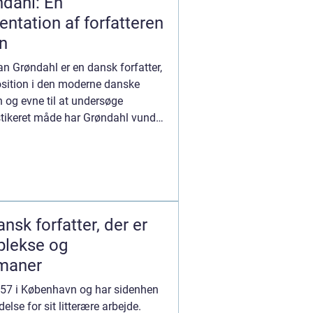
ndahl: En
tation af forfatteren
in
 Grøndahl er en dansk forfatter,
position i den moderne danske
n og evne til at undersøge
tikeret måde har Grøndahl vundet
nsk forfatter, der er
plekse og
maner
957 i København og har sidenhen
lse for sit litterære arbejde.