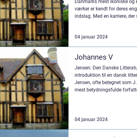
Danmarks mest ikoniske og el
værker er kendt for deres e
indslag. Med en karriere, der 
Riel opnåe...
04 januar 2024
Johannes V
Jensen: Den Danske Litteratu
introduktion til en dansk lit
Jensen, ofte betegnet som J
mest betydningsfulde forfatt
født den 20....
04 januar 2024