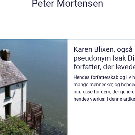
Peter Mortensen
Karen Blixen, også 
pseudonym Isak Di
forfatter, der leved
Hendes forfatterskab og liv h
mange mennesker, og hendes
interesse for dem, der generel
hendes værker. I denne artike
dødsårsag og g...