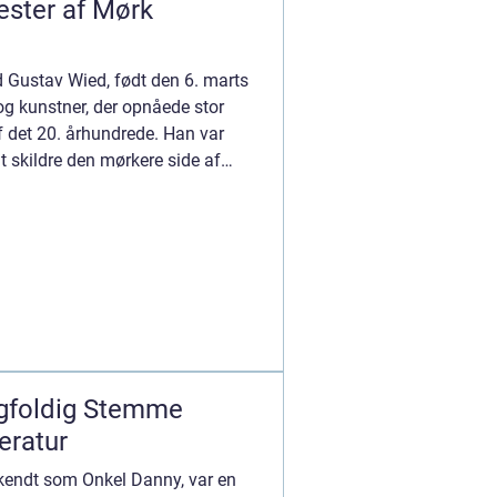
ester af Mørk
 Gustav Wied, født den 6. marts
og kunstner, der opnåede stor
 det 20. århundrede. Han var
at skildre den mørkere side af
ngfoldig Stemme
eratur
 kendt som Onkel Danny, var en